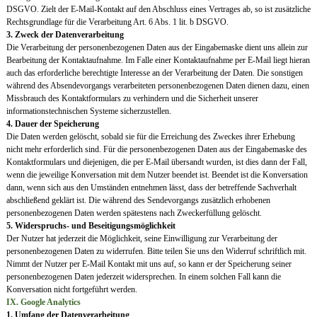
DSGVO. Zielt der E-Mail-Kontakt auf den Abschluss eines Vertrages ab, so ist zusätzliche
Rechtsgrundlage für die Verarbeitung Art. 6 Abs. 1 lit. b DSGVO.
3. Zweck der Datenverarbeitung
Die Verarbeitung der personenbezogenen Daten aus der Eingabemaske dient uns allein zur
Bearbeitung der Kontaktaufnahme. Im Falle einer Kontaktaufnahme per E-Mail liegt hieran
auch das erforderliche berechtigte Interesse an der Verarbeitung der Daten. Die sonstigen
während des Absendevorgangs verarbeiteten personenbezogenen Daten dienen dazu, einen
Missbrauch des Kontaktformulars zu verhindern und die Sicherheit unserer
informationstechnischen Systeme sicherzustellen.
4. Dauer der Speicherung
Die Daten werden gelöscht, sobald sie für die Erreichung des Zweckes ihrer Erhebung
nicht mehr erforderlich sind. Für die personenbezogenen Daten aus der Eingabemaske des
Kontaktformulars und diejenigen, die per E-Mail übersandt wurden, ist dies dann der Fall,
wenn die jeweilige Konversation mit dem Nutzer beendet ist. Beendet ist die Konversation
dann, wenn sich aus den Umständen entnehmen lässt, dass der betreffende Sachverhalt
abschließend geklärt ist. Die während des Sendevorgangs zusätzlich erhobenen
personenbezogenen Daten werden spätestens nach Zweckerfüllung gelöscht.
5. Widerspruchs- und Beseitigungsmöglichkeit
Der Nutzer hat jederzeit die Möglichkeit, seine Einwilligung zur Verarbeitung der
personenbezogenen Daten zu widerrufen. Bitte teilen Sie uns den Widerruf schriftlich mit.
Nimmt der Nutzer per E-Mail Kontakt mit uns auf, so kann er der Speicherung seiner
personenbezogenen Daten jederzeit widersprechen. In einem solchen Fall kann die
Konversation nicht fortgeführt werden.
IX. Google Analytics
1. Umfang der Datenverarbeitung