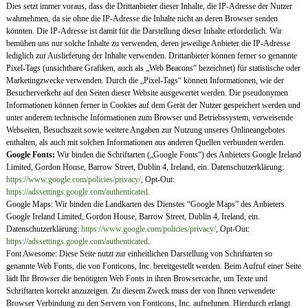
Dies setzt immer voraus, dass die Drittanbieter dieser Inhalte, die IP-Adresse der Nutzer
wahrnehmen, da sie ohne die IP-Adresse die Inhalte nicht an deren Browser senden
könnten. Die IP-Adresse ist damit für die Darstellung dieser Inhalte erforderlich. Wir
bemühen uns nur solche Inhalte zu verwenden, deren jeweilige Anbieter die IP-Adresse
lediglich zur Auslieferung der Inhalte verwenden. Drittanbieter können ferner so genannte
Pixel-Tags (unsichtbare Grafiken, auch als „Web Beacons“ bezeichnet) für statistische oder
Marketingzwecke verwenden. Durch die „Pixel-Tags“ können Informationen, wie der
Besucherverkehr auf den Seiten dieser Website ausgewertet werden. Die pseudonymen
Informationen können ferner in Cookies auf dem Gerät der Nutzer gespeichert werden und
unter anderem technische Informationen zum Browser und Betriebssystem, verweisende
Webseiten, Besuchszeit sowie weitere Angaben zur Nutzung unseres Onlineangebotes
enthalten, als auch mit solchen Informationen aus anderen Quellen verbunden werden.
Google Fonts:
Wir binden die Schriftarten („Google Fonts“) des Anbieters Google Ireland
Limited, Gordon House, Barrow Street, Dublin 4, Ireland, ein. Datenschutzerklärung:
https://www.google.com/policies/privacy/
, Opt-Out:
https://adssettings.google.com/authenticated.
Google Maps: Wir binden die Landkarten des Dienstes “Google Maps” des Anbieters
Google Ireland Limited, Gordon House, Barrow Street, Dublin 4, Ireland, ein.
Datenschutzerklärung:
https://www.google.com/policies/privacy/
, Opt-Out:
https://adssettings.google.com/authenticated
.
Font Awesome: Diese Seite nutzt zur einheitlichen Darstellung von Schriftarten so
genannte Web Fonts, die von Fonticons, Inc. bereitgestellt werden. Beim Aufruf einer Seite
lädt Ihr Browser die benötigten Web Fonts in ihren Browsercache, um Texte und
Schriftarten korrekt anzuzeigen. Zu diesem Zweck muss der von Ihnen verwendete
Browser Verbindung zu den Servern von Fonticons, Inc. aufnehmen. Hierdurch erlangt