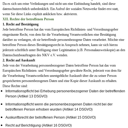
Da es sich um reine Verlinkungen und nicht um eine Einbindung handelt, sind diese
datenschutzrechtlich unbedenklich. Ein Aufruf der sozialen Netzwerke findet erst statt,
wenn Sie diese Links explizit anklicken bzw. aktivieren.
XII. Rechte der betroffenen Person
1. Recht auf Bestätigung
Jede betroffene Person hat das vom Europäischen Richtlinien- und Verordnungsgeber
eingeräumte Recht, von dem für die Verarbeitung Verantwortlichen eine Bestätigung
darüber zu verlangen, ob sie betreffende personenbezogene Daten verarbeitet. Möchte eine
betroffene Person dieses Bestätigungsrecht in Anspruch nehmen, kann sie sich hierzu
jederzeit schriftlich unter Beifügung einer Legitimation (z.B. Personalausweiskopie) an den
Datenschutzbeauftragten des NKV e.V. wenden.
2. Recht auf Auskunft
Jede von der Verarbeitung personenbezogener Daten betroffene Person hat das vom
Europäischen Richtlinien- und Verordnungsgeber gewährte Recht, jederzeit von dem für
die Verarbeitung Verantwortlichen unentgeltliche Auskunft über die zu seiner Person
gespeicherten personenbezogenen Daten und eine Kopie dieser Auskunft zu erhalten.
Diese Rechte sind:
Informationspflicht bei Erhebung personenbezogener Daten der betreffenden
Person (Artikel 13 DSGVO)
Informationspflicht wenn die personenbezogenen Daten nicht bei der
betroffenen Person erhoben wurden (Artikel 14 DSGVO)
Auskunftsrecht der betroffenen Person (Artikel 15 DSGVO)
Recht auf Berichtigung (Artikel 16 DSGVO)