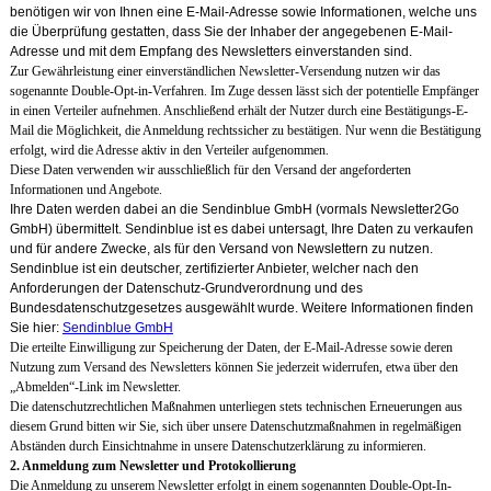
benötigen wir von Ihnen eine E-Mail-Adresse sowie Informationen, welche uns
die Überprüfung gestatten, dass Sie der Inhaber der angegebenen E-Mail-
Adresse und mit dem Empfang des Newsletters einverstanden sind.
Zur Gewährleistung einer einverständlichen Newsletter-Versendung nutzen wir das
sogenannte Double-Opt-in-Verfahren. Im Zuge dessen lässt sich der potentielle Empfänger
in einen Verteiler aufnehmen. Anschließend erhält der Nutzer durch eine Bestätigungs-E-
Mail die Möglichkeit, die Anmeldung rechtssicher zu bestätigen. Nur wenn die Bestätigung
erfolgt, wird die Adresse aktiv in den Verteiler aufgenommen.
Diese Daten verwenden wir ausschließlich für den Versand der angeforderten
Informationen und Angebote.
Ihre Daten werden dabei an die Sendinblue GmbH (vormals Newsletter2Go
GmbH) übermittelt. Sendinblue ist es dabei untersagt, Ihre Daten zu verkaufen
und für andere Zwecke, als für den Versand von Newslettern zu nutzen.
Sendinblue ist ein deutscher, zertifizierter Anbieter, welcher nach den
Anforderungen der Datenschutz-Grundverordnung und des
Bundesdatenschutzgesetzes ausgewählt wurde. Weitere Informationen finden
Sie hier:
Sendinblue GmbH
Die erteilte Einwilligung zur Speicherung der Daten, der E-Mail-Adresse sowie deren
Nutzung zum Versand des Newsletters können Sie jederzeit widerrufen, etwa über den
„Abmelden“-Link im Newsletter.
Die datenschutzrechtlichen Maßnahmen unterliegen stets technischen Erneuerungen aus
diesem Grund bitten wir Sie, sich über unsere Datenschutzmaßnahmen in regelmäßigen
Abständen durch Einsichtnahme in unsere Datenschutzerklärung zu informieren.
2. Anmeldung zum Newsletter und Protokollierung
Die Anmeldung zu unserem Newsletter erfolgt in einem sogenannten Double-Opt-In-