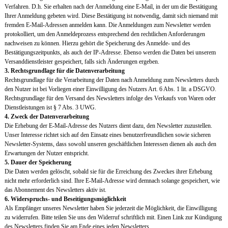
Verfahren. D.h. Sie erhalten nach der Anmeldung eine E-Mail, in der um die Bestätigung
Ihrer Anmeldung gebeten wird. Diese Bestätigung ist notwendig, damit sich niemand mit
fremden E-Mail-Adressen anmelden kann. Die Anmeldungen zum Newsletter werden
protokolliert, um den Anmeldeprozess entsprechend den rechtlichen Anforderungen
nachweisen zu können. Hierzu gehört die Speicherung des Anmelde- und des
Bestätigungszeitpunkts, als auch der IP-Adresse. Ebenso werden die Daten bei unserem
Versanddienstleister gespeichert, falls sich Änderungen ergeben.
3. Rechtsgrundlage für die Datenverarbeitung
Rechtsgrundlage für die Verarbeitung der Daten nach Anmeldung zum Newsletters durch
den Nutzer ist bei Vorliegen einer Einwilligung des Nutzers Art. 6 Abs. 1 lit. a DSGVO.
Rechtsgrundlage für den Versand des Newsletters infolge des Verkaufs von Waren oder
Dienstleistungen ist § 7 Abs. 3 UWG.
4. Zweck der Datenverarbeitung
Die Erhebung der E-Mail-Adresse des Nutzers dient dazu, den Newsletter zuzustellen.
Unser Interesse richtet sich auf den Einsatz eines benutzerfreundlichen sowie sicheren
Newsletter-Systems, dass sowohl unseren geschäftlichen Interessen dienen als auch den
Erwartungen der Nutzer entspricht.
5. Dauer der Speicherung
Die Daten werden gelöscht, sobald sie für die Erreichung des Zweckes ihrer Erhebung
nicht mehr erforderlich sind. Ihre E-Mail-Adresse wird demnach solange gespeichert, wie
das Abonnement des Newsletters aktiv ist.
6. Widerspruchs- und Beseitigungsmöglichkeit
Als Empfänger unseres Newsletter haben Sie jederzeit die Möglichkeit, die Einwilligung
zu widerrufen. Bitte teilen Sie uns den Widerruf schriftlich mit. Einen Link zur Kündigung
des Newsletters finden Sie am Ende eines jeden Newsletters.