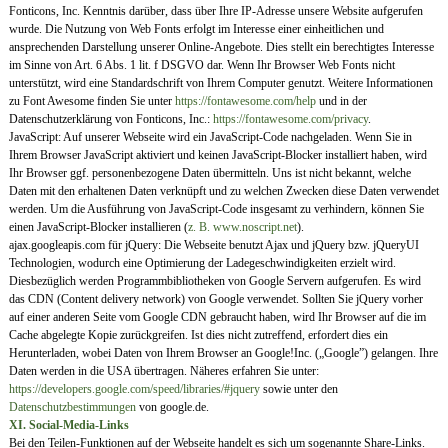
Fonticons, Inc. Kenntnis darüber, dass über Ihre IP-Adresse unsere Website aufgerufen
wurde. Die Nutzung von Web Fonts erfolgt im Interesse einer einheitlichen und
ansprechenden Darstellung unserer Online-Angebote. Dies stellt ein berechtigtes Interesse
im Sinne von Art. 6 Abs. 1 lit. f DSGVO dar. Wenn Ihr Browser Web Fonts nicht
unterstützt, wird eine Standardschrift von Ihrem Computer genutzt. Weitere Informationen
zu Font Awesome finden Sie unter
https://fontawesome.com/help
und in der
Datenschutzerklärung von Fonticons, Inc.:
https://fontawesome.com/privacy
.
JavaScript: Auf unserer Webseite wird ein JavaScript-Code nachgeladen. Wenn Sie in
Ihrem Browser JavaScript aktiviert und keinen JavaScript-Blocker installiert haben, wird
Ihr Browser ggf. personenbezogene Daten übermitteln. Uns ist nicht bekannt, welche
Daten mit den erhaltenen Daten verknüpft und zu welchen Zwecken diese Daten verwendet
werden. Um die Ausführung von JavaScript-Code insgesamt zu verhindern, können Sie
einen JavaScript-Blocker installieren (
z. B. www.noscript.net
).
ajax.googleapis.com für jQuery: Die Webseite benutzt Ajax und jQuery bzw. jQueryUI
Technologien, wodurch eine Optimierung der Ladegeschwindigkeiten erzielt wird.
Diesbezüglich
werden Programmbibliotheken von Google Servern aufgerufen. Es wird
das CDN (Content delivery network) von Google verwendet. Sollten Sie jQuery vorher
auf einer anderen Seite vom Google CDN gebraucht haben, wird Ihr Browser auf die im
Cache abgelegte Kopie zurückgreifen. Ist dies nicht zutreffend, erfordert dies ein
Herunterladen, wobei Daten von Ihrem Browser an Google!Inc. („Google”) gelangen. Ihre
Daten werden in die USA übertragen. Näheres erfahren Sie unter:
https://developers.google.com/speed
/libraries/#jquery
sowie unter den
Datenschutzbestimmungen
von google.de.
XI. Social-Media-Links
Bei den Teilen-Funktionen auf der Webseite handelt es sich um sogenannte Share-Links.