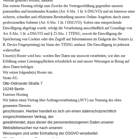
Website generiert werden, handeln.
Das externe Hosting erfolgt zum Zwecke der Vertragserfüllung gegenüber unseren
potenziellen und bestehenden Kunden (Art. 6 Abs. 1 lit. b DSGVO) und im Interesse einer
sicheren, schnellen und effizienten Bereitstellung unseres Online-Angebots durch einen
professionellen Anbieter (Art. 6 Abs. 1 lit. f DSGVO). Sofern eine entsprechende
Einwilligung abgefragt wurde, erfolgt die Verarbeitung ausschließlich auf Grundlage von
Art. 6 Abs. 1 lit. a DSGVO und § 25 Abs. 1 TTDSG, soweit die Einwilligung die
Speicherung von Cookies oder den Zugriff auf Informationen im Endgerät des Nutzers (z.
B. Device Fingerprinting) im Sinne des TTDSG umfasst. Die Einwilligung ist jederzeit
widerrufbar.
Unser(e) Hoster wird bzw. werden Ihre Daten nur insoweit verarbeiten, wie dies zur
Erfüllung seiner Leistungspflichten erforderlich ist und unsere Weisungen in Bezug auf
diese Daten befolgen.
Wir setzen folgende(n) Hoster ein:
Strato AG
Otto-Ostrowski-Straße 7
10249 Berlin
Externes Hosting
Wir haben einen Vertrag über Auftragsverarbeitung (AVV) zur Nutzung des oben
genannten Dienstes
geschlossen. Hierbei handelt es sich um einen datenschutzrechtlich
vorgeschriebenen Vertrag, der
gewährleistet, dass dieser die personenbezogenen Daten unserer
Websitebesucher nur nach unseren
Weisungen und unter Einhaltung der DSGVO verarbeitet.