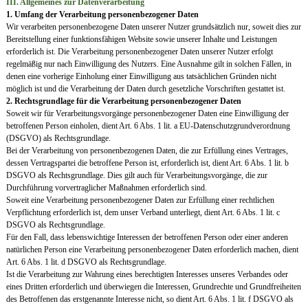
III. Allgemeines zur Datenverarbeitung
1. Umfang der Verarbeitung personenbezogener Daten
Wir verarbeiten personenbezogene Daten unserer Nutzer grundsätzlich nur, soweit dies zur
Bereitstellung einer funktionsfähigen Website sowie unserer Inhalte und Leistungen
erforderlich ist. Die Verarbeitung personenbezogener Daten unserer Nutzer erfolgt
regelmäßig nur nach Einwilligung des Nutzers. Eine Ausnahme gilt in solchen Fällen, in
denen eine vorherige Einholung einer Einwilligung aus tatsächlichen Gründen nicht
möglich ist und die Verarbeitung der Daten durch gesetzliche Vorschriften gestattet ist.
2. Rechtsgrundlage für die Verarbeitung personenbezogener Daten
Soweit wir für Verarbeitungsvorgänge personenbezogener Daten eine Einwilligung der
betroffenen Person einholen, dient Art. 6 Abs. 1 lit. a EU-Datenschutzgrundverordnung
(DSGVO) als Rechtsgrundlage.
Bei der Verarbeitung von personenbezogenen Daten, die zur Erfüllung eines Vertrages,
dessen Vertragspartei die betroffene Person ist, erforderlich ist, dient Art. 6 Abs. 1 lit. b
DSGVO als Rechtsgrundlage. Dies gilt auch für Verarbeitungsvorgänge, die zur
Durchführung vorvertraglicher Maßnahmen erforderlich sind.
Soweit eine Verarbeitung personenbezogener Daten zur Erfüllung einer rechtlichen
Verpflichtung erforderlich ist, dem unser Verband unterliegt, dient Art. 6 Abs. 1 lit. c
DSGVO als Rechtsgrundlage.
Für den Fall, dass lebenswichtige Interessen der betroffenen Person oder einer anderen
natürlichen Person eine Verarbeitung personenbezogener Daten erforderlich machen, dient
Art. 6 Abs. 1 lit. d DSGVO als Rechtsgrundlage.
Ist die Verarbeitung zur Wahrung eines berechtigten Interesses unseres Verbandes oder
eines Dritten erforderlich und überwiegen die Interessen, Grundrechte und Grundfreiheiten
des Betroffenen das erstgenannte Interesse nicht, so dient Art. 6 Abs. 1 lit. f DSGVO als