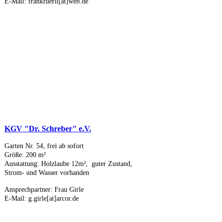
E-Mail: frankfuerll[at]web.de
KGV "Dr. Schreber" e.V.
Garten Nr. 54, frei ab sofort
Größe: 200 m²
Ausstattung: Holzlaube 12m², guter Zustand,
Strom- und Wasser vorhanden
Ansprechpartner: Frau Girle
E-Mail: g.girle[at]arcor.de