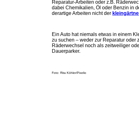
Reparatur-Arbeiten oder z.B. Räderwe
dabei Chemikalien, Öl oder Benzin in
derartige Arbeiten nicht der
kleingärtn
Ein Auto hat niemals etwas in einem Kl
zu suchen – weder zur Reparatur oder
Räderwechsel noch als zeitweiliger ode
Dauerparker.
Foto: Rita Köhler/Pixelio