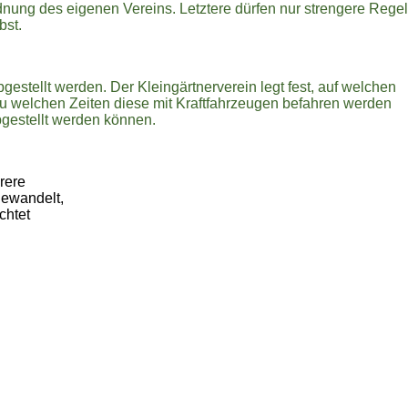
nung des eigenen Vereins. Letztere dürfen nur strengere Rege
bst.
gestellt werden. Der Kleingärtnerverein legt fest, auf welchen
zu welchen Zeiten diese mit Kraftfahrzeugen befahren werden
bgestellt werden können.
rere
gewandelt,
chtet