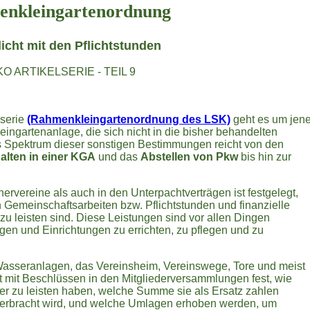
nkleingartenordnung
licht mit den Pflichtstunden
O ARTIKELSERIE - TEIL 9
lserie
(Rahmenkleingartenordnung des LSK)
geht es um jen
ngartenanlage, die sich nicht in die bisher behandelten
 Spektrum dieser sonstigen Bestimmungen reicht von den
alten in einer KGA
und das
Abstellen von Pkw
bis hin zur
rvereine als auch in den Unterpachtverträgen ist festgelegt,
 Gemeinschaftsarbeiten bzw. Pflichtstunden und finanzielle
u leisten sind. Diese Leistungen sind vor allen Dingen
en und Einrichtungen zu errichten, zu pflegen und zu
Wasseranlagen, das Vereinsheim, Vereinswege, Tore und meist
t mit Beschlüssen in den Mitgliederversammlungen fest, wie
ter zu leisten haben, welche Summe sie als Ersatz zahlen
t erbracht wird, und welche Umlagen erhoben werden, um