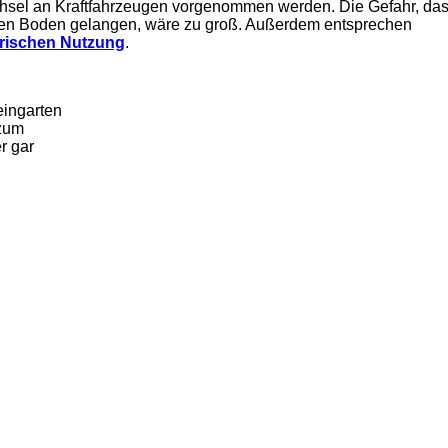
chsel an Kraftfahrzeugen vorgenommen werden. Die Gefahr, da
 den Boden gelangen, wäre zu groß. Außerdem entsprechen
erischen Nutzung
.
eingarten
 zum
r gar