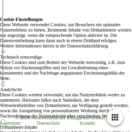
Cookie-Einstellungen
Diese Webseite verwendet Cookies, um Besuchern ein optimales
Nutzererlebnis zu bieten. Bestimmte Inhalte von Drittanbietern werden
nur angezeigt, wenn die entsprechende Option aktiviert ist. Die
Datenverarbeitung kann dann auch in einem Drittland erfolgen.
Weitere Informationen hierzu in der Datenschutzerklärung.
Technisch notwendige
Diese Cookies sind zum Betrieb der Webseite notwendig, z.B. zum
Schutz vor Hackerangriffen und zur Gewährleistung eines
konsistenten und der Nachfrage angepassten Erscheinungsbilds der
Seite.
Analytische
Diese Cookies werden verwendet, um das Nutzererlebnis weiter zu
optimieren. Hierunter fallen auch Statistiken, die dem
Webseitenbetreiber von Drittanbietern zur Verfügung gestellt werden,
sowie die Ausspielung von personalisierter Werbung durch die
Nachverfolgung der Nutzeraktivität über verschiedene Webseiten.
© 2026 Niederschlesischer Kleingärtnerverband e.V.
Impressum
Datenschutz
Kontakt
Drittanbieter-Inhalte