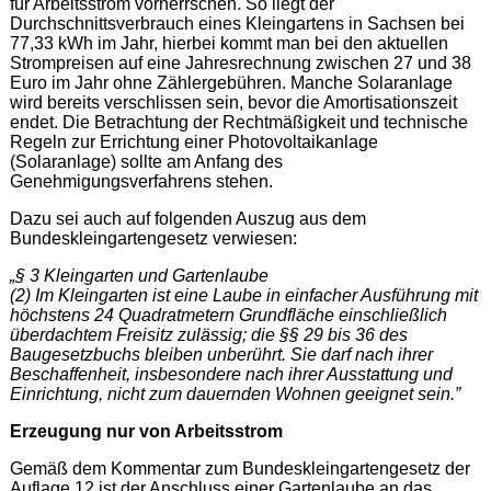
für Arbeitsstrom vorherrschen. So liegt der
Durchschnittsverbrauch eines Kleingartens in Sachsen bei
77,33 kWh im Jahr, hierbei kommt man bei den aktuellen
Strompreisen auf eine Jahresrechnung zwischen 27 und 38
Euro im Jahr ohne Zählergebühren. Manche Solaranlage
wird bereits verschlissen sein, bevor die Amortisationszeit
endet. Die Betrachtung der Rechtmäßigkeit und technische
Regeln zur Errichtung einer Photovoltaikanlage
(Solaranlage) sollte am Anfang des
Genehmigungsverfahrens stehen.
Dazu sei auch auf folgenden Auszug aus dem
Bundeskleingartengesetz verwiesen:
„§ 3 Kleingarten und Gartenlaube
(2) Im Kleingarten ist eine Laube in einfacher Ausführung mit
höchstens 24 Quadratmetern Grundfläche einschließlich
überdachtem Freisitz zulässig; die §§ 29 bis 36 des
Baugesetzbuchs bleiben unberührt. Sie darf nach ihrer
Beschaffenheit, insbesondere nach ihrer Ausstattung und
Einrichtung, nicht zum dauernden Wohnen geeignet sein.”
Erzeugung nur von Arbeitsstrom
Gemäß dem Kommentar zum Bundeskleingartengesetz der
Auflage 12 ist der Anschluss einer Gartenlaube an das