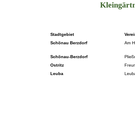
Kleingärt
Stadtgebiet
Verei
Schönau Berzdorf
Am H
Schönau-Berzdorf
Pließ
Ostritz
Freun
Leuba
Leub