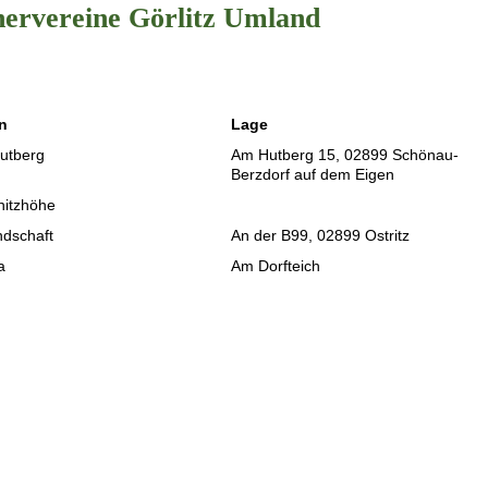
nervereine Görlitz Umland
n
Lage
utberg
Am Hutberg 15, 02899 Schönau-
Berzdorf auf dem Eigen
nitzhöhe
dschaft
An der B99, 02899 Ostritz
a
Am Dorfteich